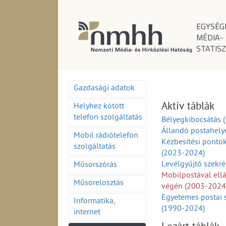
EGYSÉG
MÉDIA-
STATISZ
Gazdasági adatok
Aktív táblák
Helyhez kötött
telefon szolgáltatás
Bélyegkibocsátás 
Állandó postahely
Mobil rádiótelefon
Kézbesítési ponto
szolgáltatás
(2023-2024)
Levélgyűjtő szekr
Műsorszórás
Mobilpostával ell
Műsorelosztás
végén (2003-2024
Egyetemes postai 
Informatika,
(1990-2024)
internet
Egyetemes postai 