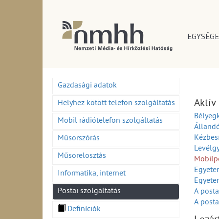
EGYSÉGE
Gazdasági adatok
Aktív
Helyhez kötött telefon szolgáltatás
Bélyeg
Mobil rádiótelefon szolgáltatás
Álland
Kézbesí
Műsorszórás
Levélg
Műsorelosztás
Mobilpo
Egyetem
Informatika, internet
Egyete
Postai szolgáltatás
A posta
A posta
Definíciók
Mobil 