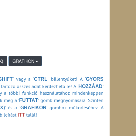
tási ideje belföldi viszonylatban (1990-2024)
k átfutási ideje belföldi viszonylatban (1990-
si ideje belföldi viszonylatban (1990-2024)
0-2024)
3-2024)
an (2013-2024)
(1990-2006)
GRAFIKON
990-2006)
SHIFT
CTRL
GYORS
' vagy a '
' billentyűket! A ’
0-2006)
HOZZÁAD
06)
tartozó összes adat kérdezhető le! A '
'
-2006)
ly a többi funkció használatához mindenképpen
FUTTAT
ők meg a ’
’ gomb megnyomására. Szintén
1990-2006)
X)
GRAFIKON
’ és a ’
’ gombok működéséhez. A
(a szolgáltató adataiból számítva) (1990-2006)
ITT
b leírást
talál!
a HIF ellenőrzési adataiból számítva) (1990-
szolgáltató adataiból számítva) (1990-2006)