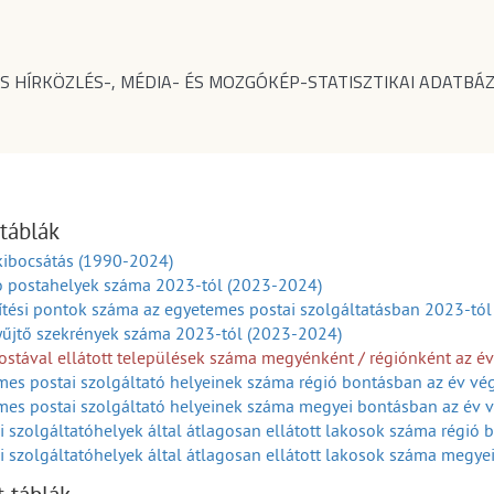
S HÍRKÖZLÉS-, MÉDIA- ÉS MOZGÓKÉP-STATISZTIKAI ADATBÁZ
 táblák
kibocsátás (1990-2024)
ó postahelyek száma 2023-tól (2023-2024)
tési pontok száma az egyetemes postai szolgáltatásban 2023-tó
yűjtő szekrények száma 2023-tól (2023-2024)
stával ellátott települések száma megyénként / régiónként az é
es postai szolgáltató helyeinek száma régió bontásban az év v
mes postai szolgáltató helyeinek száma megyei bontásban az év 
i szolgáltatóhelyek által átlagosan ellátott lakosok száma régió
i szolgáltatóhelyek által átlagosan ellátott lakosok száma megy
postajáratok száma megyénként / régiónként az év végén (2003-2