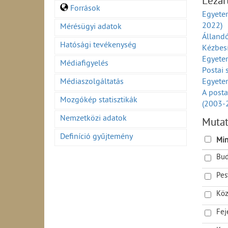
Lezár
Postai 
Források
Egyetem
Határok
2022)
Mérésügyi adatok
Piaci k
Álland
Növeked
Hatósági tevékenység
Kézbes
Belföld
Egyete
Import
Médiafigyelés
Postai 
Export
Médiaszolgáltatás
Egyetem
Belföld
A posta
Import 
Mozgókép statisztikák
(2003-
Export 
A posta
Belföld
Nemzetközi adatok
Muta
száma_
Import 
Definíció gyűjtemény
A posta
Export 
Min
(2003-
Postai
Bud
Ország
Határo
Egyetem
Piaci k
Pes
(1990-
Növeked
A lakos
Köz
Postai 
Belföld
Postai 
Fej
Összes 
Küldem