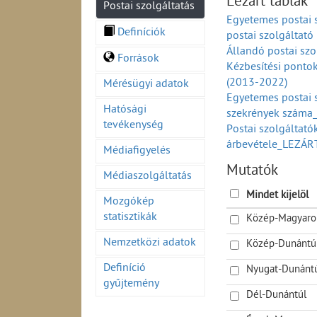
Lezárt táblák
Postai szolgáltatás
végén (1990-2024
Egyetemes postai s
A postai szolgálta
Definíciók
postai szolgáltat
bontásban (1990-
Állandó postai sz
A postai szolgálta
Források
Kézbesítési ponto
bontásban (1990-
(2013-2022)
Mérésügyi adatok
Mobil postajárato
Egyetemes postai s
2024)
Hatósági
szekrények száma
Postai szolgáltatá
tevékenység
Postai szolgáltató
Határokon átnyúló
árbevétele_LEZÁR
2024)
Médiafigyelés
Egyetemes postai 
Piaci koncentráció
Mutatók
Médiaszolgáltatás
A postai szolgálta
(2016-2024)
felvett postai kü
Növekedési ráta ár
Mindet kijelöl
Mozgókép
A postai szolgálta
Belföldi postai k
statisztikák
Közép-Magyaro
belföldi kézbesít
(2013-2024)
A postai szolgálta
Import postai kül
Nemzetközi adatok
Közép-Dunántú
felvett postai kü
(2013-2024)
Definíció
Országos távirat
Nyugat-Dunánt
Export postai kül
gyűjtemény
Egyetemes postai 
(2013-2024)
Dél-Dunántúl
várakozási idő át
Belföldi postai kü