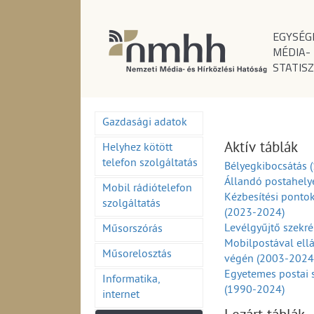
EGYSÉG
MÉDIA-
STATISZ
Gazdasági adatok
Aktív táblák
Helyhez kötött
telefon szolgáltatás
Bélyegkibocsátás 
Állandó postahely
Mobil rádiótelefon
Kézbesítési ponto
szolgáltatás
(2023-2024)
Levélgyűjtő szekr
Műsorszórás
Mobilpostával ell
Műsorelosztás
végén (2003-2024
Egyetemes postai 
Informatika,
(1990-2024)
internet
Egyetemes postai 