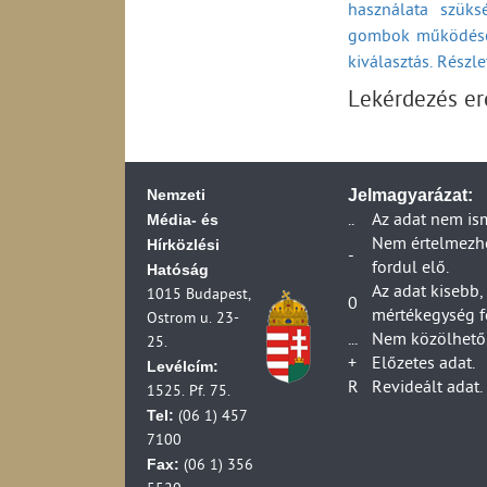
használata szüks
2006)
Küldemények kézbe
Bács-Kiskun
gombok működésé
Fiókposták száma 
Ügyfélszolgálati 
Postahelyek száma
kiválasztás. Részl
Egyetemes postai s
Békés
(1990-2006)
ideje belföldi vis
Lekérdezés e
Csongrád
A postai szolgálta
Egyetemes postai 
szolgáltató adatai
átfutási ideje bel
Átlagosan
A postai szolgálta
Egyetemes postai 
HIF ellenőrzési ad
ideje belföldi vis
Nemzeti
Jelmagyarázat:
A postai szolgálta
Panaszok, kártérít
Média- és
..
Az adat nem is
szolgáltató adatai
2024)
Hírközlési
Nem értelmezhet
A postai forgalma
Panaszok, kártérít
-
fordul elő.
Hatóság
A száz lakosra jut
2024)
Az adat kisebb,
1015 Budapest,
(1990-2006)
Panaszok és kártér
0
mértékegység f
Ostrom u. 23-
A száz lakosra jut
(2013-2024)
...
Nem közölhető 
25.
(1990-2006)
Foglalkoztatottsá
+
Előzetes adat.
Levélcím:
A száz lakosra ju
R
Revideált adat.
1525. Pf. 75.
2006)
Tel:
(06 1) 457
A száz lakosra jut
7100
2006)
Fax:
(06 1) 356
Egyetemes postai s