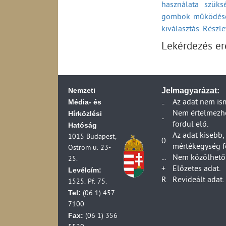
használata szüks
2006)
Küldemények kézbe
Bács-Kiskun
gombok működésé
Fiókposták száma 
Ügyfélszolgálati 
Postahelyek száma
kiválasztás. Részl
Egyetemes postai s
Békés
(1990-2006)
ideje belföldi vis
Lekérdezés e
Csongrád
A postai szolgálta
Egyetemes postai 
szolgáltató adatai
átfutási ideje bel
Átlagosan
A postai szolgálta
Egyetemes postai 
HIF ellenőrzési ad
ideje belföldi vis
Nemzeti
Jelmagyarázat:
A postai szolgálta
Panaszok, kártérít
Média- és
..
Az adat nem is
szolgáltató adatai
2024)
Hírközlési
Nem értelmezhet
A postai forgalma
Panaszok, kártérít
-
fordul elő.
Hatóság
A száz lakosra jut
2024)
Az adat kisebb,
1015 Budapest,
(1990-2006)
Panaszok és kártér
0
mértékegység f
Ostrom u. 23-
A száz lakosra jut
(2013-2024)
...
Nem közölhető 
25.
(1990-2006)
Foglalkoztatottsá
+
Előzetes adat.
Levélcím:
A száz lakosra ju
R
Revideált adat.
1525. Pf. 75.
2006)
Tel:
(06 1) 457
A száz lakosra jut
7100
2006)
Fax:
(06 1) 356
Egyetemes postai s