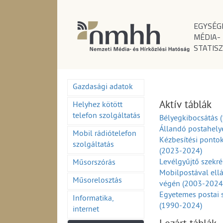
EGYSÉG
MÉDIA-
STATISZ
Gazdasági adatok
Aktív táblák
Helyhez kötött
telefon szolgáltatás
Bélyegkibocsátás 
Állandó postahely
Mobil rádiótelefon
Kézbesítési ponto
szolgáltatás
(2023-2024)
Levélgyűjtő szekr
Műsorszórás
Mobilpostával ell
Műsorelosztás
végén (2003-2024
Egyetemes postai 
Informatika,
(1990-2024)
internet
Egyetemes postai 