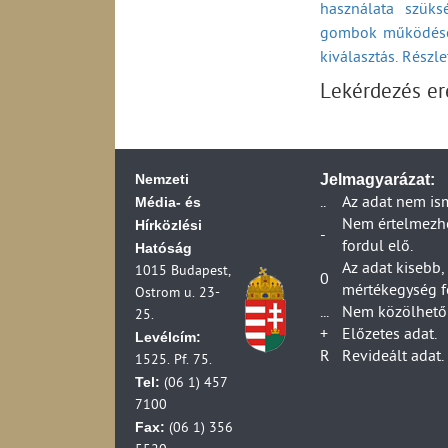
használata szüks
2006)
Küldemények kézbe
Bács-Kiskun
gombok működésé
Fiókposták száma 
Ügyfélszolgálati 
Postahelyek száma
kiválasztás. Részl
Egyetemes postai s
Békés
(1990-2006)
ideje belföldi vis
Lekérdezés e
Csongrád
A postai szolgálta
Egyetemes postai 
szolgáltató adatai
átfutási ideje bel
Átlagosan
A postai szolgálta
Egyetemes postai 
HIF ellenőrzési ad
ideje belföldi vis
Nemzeti
Jelmagyarázat:
A postai szolgálta
Panaszok, kártérít
Média- és
..
Az adat nem is
szolgáltató adatai
2024)
Hírközlési
Nem értelmezhet
A postai forgalma
Panaszok, kártérít
-
fordul elő.
Hatóság
A száz lakosra jut
2024)
Az adat kisebb,
1015 Budapest,
(1990-2006)
Panaszok és kártér
0
mértékegység f
Ostrom u. 23-
A száz lakosra jut
(2013-2024)
...
Nem közölhető 
25.
(1990-2006)
Foglalkoztatottsá
+
Előzetes adat.
Levélcím:
A száz lakosra ju
R
Revideált adat.
1525. Pf. 75.
2006)
Tel:
(06 1) 457
A száz lakosra jut
7100
2006)
Fax:
(06 1) 356
Egyetemes postai s