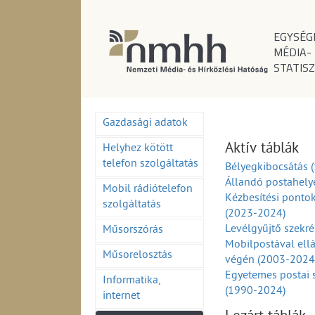
EGYSÉG
MÉDIA-
STATISZ
Gazdasági adatok
Aktív táblák
Helyhez kötött
telefon szolgáltatás
Bélyegkibocsátás 
Állandó postahely
Mobil rádiótelefon
Kézbesítési ponto
szolgáltatás
(2023-2024)
Levélgyűjtő szekr
Műsorszórás
Mobilpostával ell
Műsorelosztás
végén (2003-2024
Egyetemes postai 
Informatika,
(1990-2024)
internet
Egyetemes postai 