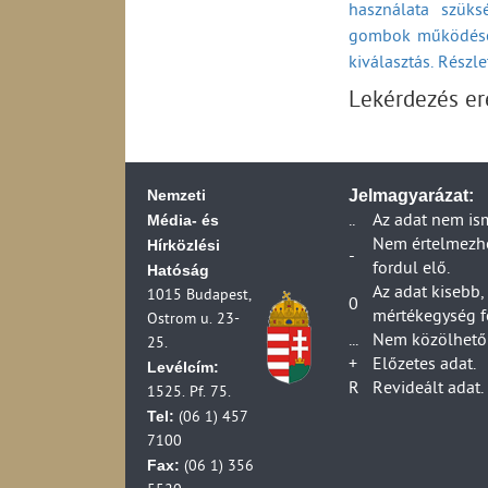
használata szüks
2006)
Küldemények kézbe
Bács-Kiskun
gombok működésé
Fiókposták száma 
Ügyfélszolgálati 
Postahelyek száma
kiválasztás. Részl
Egyetemes postai s
Békés
(1990-2006)
ideje belföldi vis
Lekérdezés e
Csongrád
A postai szolgálta
Egyetemes postai 
szolgáltató adatai
átfutási ideje bel
Átlagosan
A postai szolgálta
Egyetemes postai 
HIF ellenőrzési ad
ideje belföldi vis
Nemzeti
Jelmagyarázat:
A postai szolgálta
Panaszok, kártérít
Média- és
..
Az adat nem is
szolgáltató adatai
2024)
Hírközlési
Nem értelmezhet
A postai forgalma
Panaszok, kártérít
-
fordul elő.
Hatóság
A száz lakosra jut
2024)
Az adat kisebb,
1015 Budapest,
(1990-2006)
Panaszok és kártér
0
mértékegység f
Ostrom u. 23-
A száz lakosra jut
(2013-2024)
...
Nem közölhető 
25.
(1990-2006)
Foglalkoztatottsá
+
Előzetes adat.
Levélcím:
A száz lakosra ju
R
Revideált adat.
1525. Pf. 75.
2006)
Tel:
(06 1) 457
A száz lakosra jut
7100
2006)
Fax:
(06 1) 356
Egyetemes postai s