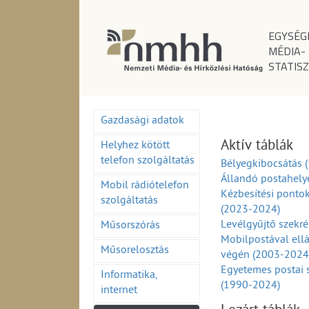
EGYSÉG
MÉDIA-
STATISZ
Gazdasági adatok
Aktív táblák
Helyhez kötött
telefon szolgáltatás
Bélyegkibocsátás 
Állandó postahely
Mobil rádiótelefon
Kézbesítési ponto
szolgáltatás
(2023-2024)
Levélgyűjtő szekr
Műsorszórás
Mobilpostával ell
Műsorelosztás
végén (2003-2024
Egyetemes postai 
Informatika,
(1990-2024)
internet
Egyetemes postai 