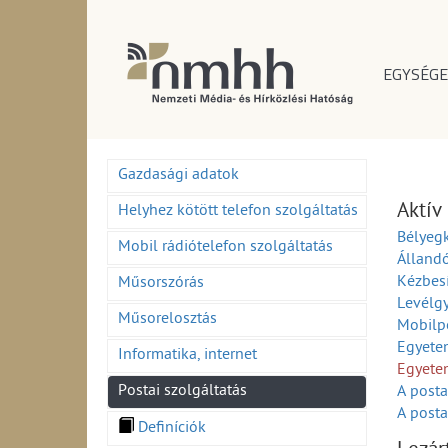
EGYSÉGE
Gazdasági adatok
Aktív
Helyhez kötött telefon szolgáltatás
Bélyeg
Mobil rádiótelefon szolgáltatás
Álland
Kézbesí
Műsorszórás
Levélg
Műsorelosztás
Mobilpo
Egyetem
Informatika, internet
Egyete
Postai szolgáltatás
A posta
A posta
Definíciók
Mobil 