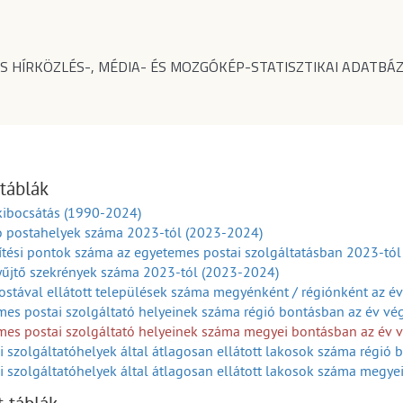
S HÍRKÖZLÉS-, MÉDIA- ÉS MOZGÓKÉP-STATISZTIKAI ADATBÁZ
 táblák
kibocsátás (1990-2024)
ó postahelyek száma 2023-tól (2023-2024)
tési pontok száma az egyetemes postai szolgáltatásban 2023-tó
yűjtő szekrények száma 2023-tól (2023-2024)
stával ellátott települések száma megyénként / régiónként az é
es postai szolgáltató helyeinek száma régió bontásban az év v
mes postai szolgáltató helyeinek száma megyei bontásban az év 
i szolgáltatóhelyek által átlagosan ellátott lakosok száma régió
i szolgáltatóhelyek által átlagosan ellátott lakosok száma megy
postajáratok száma megyénként / régiónként az év végén (2003-2