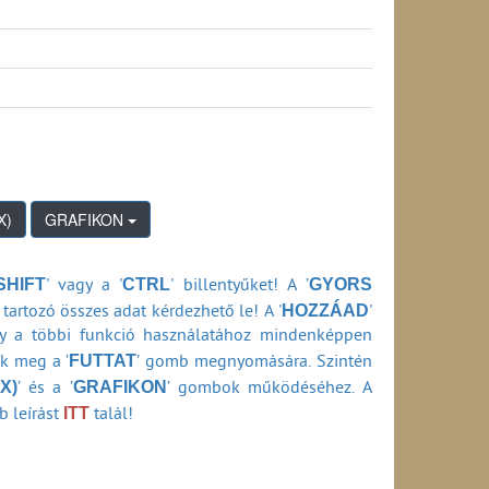
tási ideje belföldi viszonylatban (1990-2024)
k átfutási ideje belföldi viszonylatban (1990-
si ideje belföldi viszonylatban (1990-2024)
0-2024)
3-2024)
an (2013-2024)
(1990-2006)
GRAFIKON
990-2006)
SHIFT
CTRL
GYORS
' vagy a '
' billentyűket! A ’
0-2006)
HOZZÁAD
06)
tartozó összes adat kérdezhető le! A '
'
-2006)
ly a többi funkció használatához mindenképpen
FUTTAT
ők meg a ’
’ gomb megnyomására. Szintén
1990-2006)
X)
GRAFIKON
’ és a ’
’ gombok működéséhez. A
(a szolgáltató adataiból számítva) (1990-2006)
ITT
b leírást
talál!
a HIF ellenőrzési adataiból számítva) (1990-
szolgáltató adataiból számítva) (1990-2006)