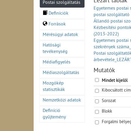
Lezárt táblák
Postai szolgáltatás
végén (1990-2024
Egyetemes postai s
A postai szolgálta
Definíciók
postai szolgáltat
bontásban (1990-
Állandó postai sz
A postai szolgálta
Források
Kézbesítési ponto
bontásban (1990-
(2013-2022)
Mérésügyi adatok
Mobil postajárato
Egyetemes postai s
2024)
Hatósági
szekrények száma
Postai szolgáltatá
tevékenység
Postai szolgáltató
Határokon átnyúló
árbevétele_LEZÁR
2024)
Médiafigyelés
Egyetemes postai 
Piaci koncentráció
Mutatók
Médiaszolgáltatás
A postai szolgálta
(2016-2024)
felvett postai kü
Növekedési ráta ár
Mindet kijelöl
Mozgókép
A postai szolgálta
Belföldi postai k
statisztikák
Kibocsátott cím
belföldi kézbesít
(2013-2024)
A postai szolgálta
Import postai kül
Nemzetközi adatok
Sorozat
felvett postai kü
(2013-2024)
Definíció
Országos távirat
Blokk
Export postai kül
gyűjtemény
Egyetemes postai 
(2013-2024)
Forgalmi bélye
várakozási idő át
Belföldi postai kü