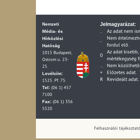
Nemzeti
Jelmagyarázat:
Média- és
..
Az adat nem is
Hírközlési
Nem értelmezhet
-
fordul elő.
Hatóság
Az adat kisebb,
1015 Budapest,
0
mértékegység f
Ostrom u. 23-
...
Nem közölhető 
25.
+
Előzetes adat.
Levélcím:
R
Revideált adat.
1525. Pf. 75.
Tel:
(06 1) 457
7100
Fax:
(06 1) 356
5520
Felhasználói tájékoztat