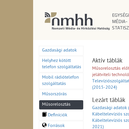
EGYSÉG
MÉDIA-
STATISZ
Gazdasági adatok
Aktív táblák
Helyhez kötött
telefon szolgáltatás
Műsorelosztás elő
jelátviteli techno
Mobil rádiótelefon
Televíziószolgálta
szolgáltatás
(2015-2024)
Műsorszórás
Lezárt táblák
Műsorelosztás
Gazdasági adatok
Kábeltelevíziós sz
Definíciók
Kábeltelevíziós sz
Források
2021)