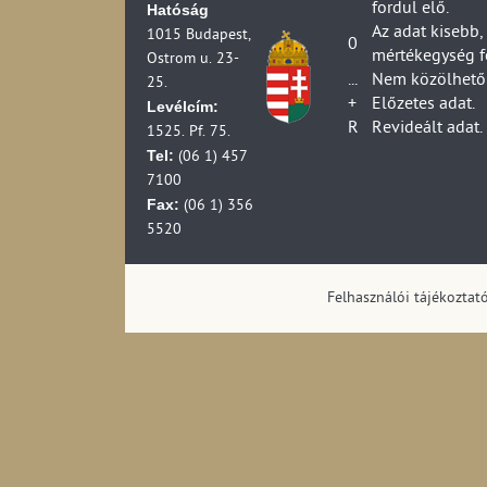
fordul elő.
Hatóság
Az adat kisebb,
1015 Budapest,
0
mértékegység f
Ostrom u. 23-
...
Nem közölhető 
25.
+
Előzetes adat.
Levélcím:
R
Revideált adat.
1525. Pf. 75.
Tel:
(06 1) 457
7100
Fax:
(06 1) 356
5520
Felhasználói tájékoztat