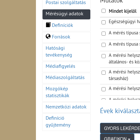
Mutatók
Postai szolgáltatás
Zavarvizsgálat (2
Térerősség mérés
Mindet kijelöl
Mérésügyi adatok
Szakhatósági vizs
Egészségügyi h
Berendezések piac
Definíciók
A mérés típusa 
Források
A mérés típusa 
Hatósági
tevékenység
A mérési helysz
általános- és kö
Médiafigyelés
A mérési helysz
Médiaszolgáltatás
társasház)
A mérési helysz
Mozgókép
statisztikák
A mérési helysz
környezete
Nemzetközi adatok
Évek kiválaszt
Az ellenőrzött 
Definíció
gyűjtemény
Ellenőrzött hel
GRAFIKON