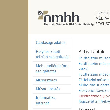
EGYSÉG
MÉDIA-
STATISZ
Gazdasági adatok
Aktív táblák
Helyhez kötött
telefon szolgáltatás
Földfelszíni műso
Földfelszíni műso
Mobil rádiótelefon
2025)
szolgáltatás
Földfelszíni műso
Fölfelszíni műsor
Műsorszórás
Műholdas sugárzá
Műsorelosztás
Frekvenciasávok e
Elektroszmog (ES
Informatika,
Jogszerűtlen frekv
internet
Engedély szerinti