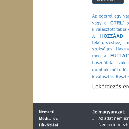
Az egérrel egy vag
CTRL
vagy a '
' b
kiválasztott tábla
HOZZÁAD
A '
' 
lekérdezéshez, 
szükséges! Haszná
FUTTAT
meg a ’
használata szüks
gombok működésé
kiválasztás. Részl
Lekérdezés e
Nemzeti
Jelmagyarázat:
Média- és
..
Az adat nem is
Hírközlési
Nem értelmezhet
-