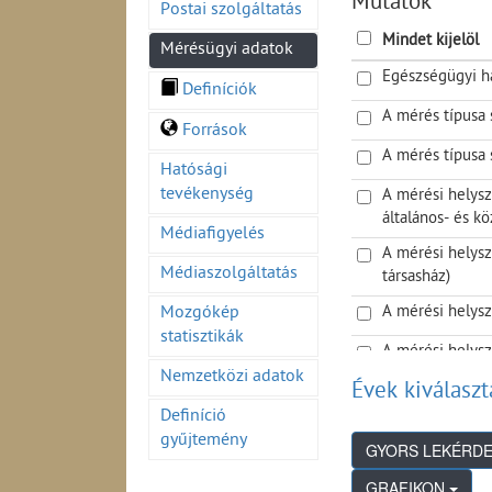
Mutatók
Postai szolgáltatás
Zavarvizsgálat (2
Térerősség mérés
Mindet kijelöl
Mérésügyi adatok
Szakhatósági vizs
Egészségügyi h
Berendezések piac
Definíciók
A mérés típusa 
Források
A mérés típusa 
Hatósági
tevékenység
A mérési helysz
általános- és kö
Médiafigyelés
A mérési helysz
Médiaszolgáltatás
társasház)
A mérési helysz
Mozgókép
statisztikák
A mérési helysz
környezete
Nemzetközi adatok
Évek kiválaszt
Az ellenőrzött 
Definíció
gyűjtemény
Ellenőrzött hel
GRAFIKON