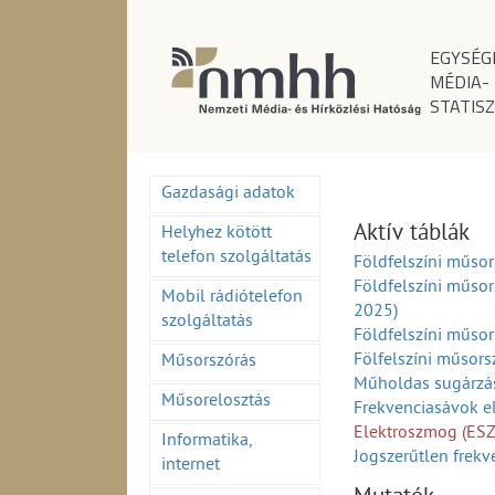
EGYSÉG
MÉDIA-
STATISZ
Gazdasági adatok
Aktív táblák
Helyhez kötött
telefon szolgáltatás
Földfelszíni műso
Földfelszíni műso
Mobil rádiótelefon
2025)
szolgáltatás
Földfelszíni műso
Fölfelszíni műsor
Műsorszórás
Műholdas sugárzá
Műsorelosztás
Frekvenciasávok e
Elektroszmog (ES
Informatika,
Jogszerűtlen frekv
internet
Engedély szerinti