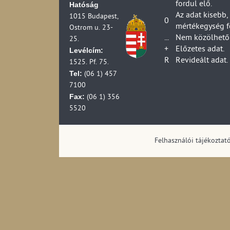
fordul elő.
Hatóság
Az adat kisebb,
1015 Budapest,
0
mértékegység f
Ostrom u. 23-
...
Nem közölhető 
25.
+
Előzetes adat.
Levélcím:
R
Revideált adat.
1525. Pf. 75.
Tel:
(06 1) 457
7100
Fax:
(06 1) 356
5520
Felhasználói tájékoztat