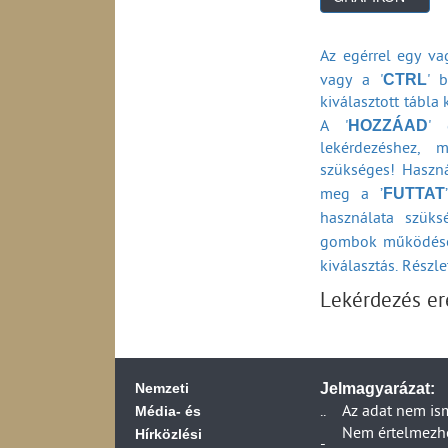
Az egérrel egy vag
CTRL
vagy a '
' b
kiválasztott tábla
HOZZÁAD
A '
' 
lekérdezéshez, 
szükséges! Haszná
FUTTAT
meg a ’
használata szüks
gombok működésé
kiválasztás. Részl
Lekérdezés e
Nemzeti
Jelmagyarázat:
Média- és
..
Az adat nem is
Hírközlési
Nem értelmezhet
-