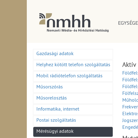
EGYSÉGE
Gazdasági adatok
Aktív
Helyhez kötött telefon szolgáltatás
Földfel
Mobil rádiótelefon szolgáltatás
Földfe
Földfel
Műsorszórás
Fölfels
Műsorelosztás
Műhold
Frekve
Informatika, internet
Elektr
Postai szolgáltatás
Jogszer
Engedél
Mérésügyi adatok
Zavarvi