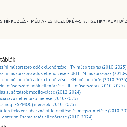
S HÍRKÖZLÉS-, MÉDIA- ÉS MOZGÓKÉP-STATISZTIKAI ADATBÁZ
 táblák
színi műsorszóró adók ellenőrzése - TV műsorszórás (2010-2025)
lszíni műsorszóró adók ellenőrzése - URH FM műsorszórás (2010-
színi műsorszóró adók ellenőrzése - KH műsorszórás (2010-2025
zíni műsorszóró adók ellenőrzése - RH műsorszórás (2010-2025)
as sugárzások megfigyelése (2012-2024)
nciasávok ellenőrző mérése (2010-2025)
oszmog (ESZMOG) mérések (2010-2025)
űtlen frekvenciahasználat felderítése és megszüntetése (2010-20
y szerinti üzemeltetés ellenőrzése (2010-2024)
zsgálat (2010-2024)