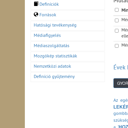
Muta
Térerő
Definíciók
Szakha
Min
Források
Berende
Mér
Hatósági tevékenység
Mér
Médiafigyelés
ell
Mér
Médiaszolgáltatás
Mozgókép statisztikák
Nemzetközi adatok
Évek 
Definíció gyűjtemény
Az egé
LEKÉ
gombba
szükség
HO
a ’