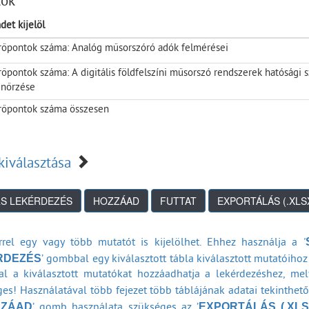
tók
sség mérések (2010-2024)
tósági vizsgálatok (2010-2024)
det kijelöl
zések piacfelügyeleti mérései (2010-2025)
őpontok száma: Analóg műsorszóró adók felmérései
őpontok száma: A digitális földfelszíni műsorszó rendszerek hatósági
enőrzése
őpontok száma összesen
kiválasztása
rrel egy vagy több mutatót is kijelölhet. Ehhez használja a '
RDEZÉS
’ gombbal egy kiválasztott tábla kiválasztott mutatóihoz 
l a kiválasztott mutatókat hozzáadhatja a lekérdezéshez, me
es! Használatával több fejezet több táblájának adatai tekinthet
ZZÁAD
EXPORTÁLÁS (.XLS
’ gomb használata szükséges az ’