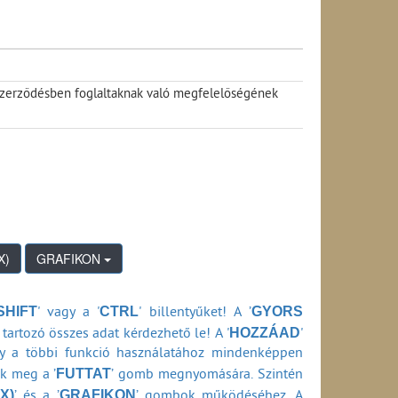
 szerződésben foglaltaknak való megfelelőségének
GRAFIKON
SHIFT
CTRL
GYORS
' vagy a '
' billentyűket! A ’
HOZZÁAD
tartozó összes adat kérdezhető le! A '
'
ly a többi funkció használatához mindenképpen
FUTTAT
ők meg a ’
’ gomb megnyomására. Szintén
X)
GRAFIKON
’ és a ’
’ gombok működéséhez. A