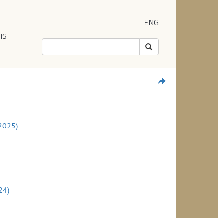
ENG
IS
2025)
)
24)