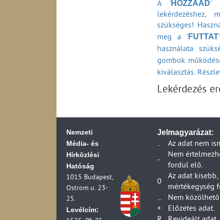
HOZZÁAD
A '
' 
lekérdezéshez, 
szükséges! Haszná
FUTTAT
meg a ’
használata szüks
gombok működésé
kiválasztás. Részl
Lekérdezés e
Nemzeti
Jelmagyarázat:
Média- és
..
Az adat nem is
Hírközlési
Nem értelmezhet
-
fordul elő.
Hatóság
Az adat kisebb,
1015 Budapest,
0
mértékegység f
Ostrom u. 23-
...
Nem közölhető 
25.
+
Előzetes adat.
Levélcím: