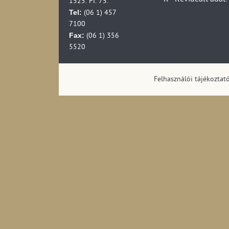
R
Revideált adat.
1525. Pf. 75.
Tel:
(06 1) 457
7100
Fax:
(06 1) 356
5520
Felhasználói tájékoztat