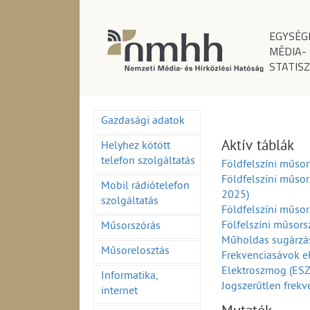
EGYSÉG
MÉDIA-
STATISZ
Gazdasági adatok
Aktív táblák
Helyhez kötött
telefon szolgáltatás
Földfelszíni műso
Földfelszíni műso
Mobil rádiótelefon
2025)
szolgáltatás
Földfelszíni műso
Fölfelszíni műsor
Műsorszórás
Műholdas sugárzá
Műsorelosztás
Frekvenciasávok e
Elektroszmog (ES
Informatika,
Jogszerűtlen frekv
internet
Engedély szerinti