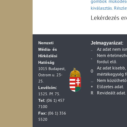
gombok működésé
2006)
kiválasztás. Részl
Távközlési beruhá
Távközlési vállalk
Lekérdezés e
2006)
Távközlési vállalk
2006)
Posta ágazat váll
Nemzeti
Jelmagyarázat:
Posta ágazat társa
Média- és
..
Az adat nem is
(1990-2006)
Hírközlési
Nem értelmezhet
-
Posta ágazat váll
fordul elő.
Hatóság
(1990-2007)
Az adat kisebb,
1015 Budapest,
0
Posta ágazat válla
mértékegység f
Ostrom u. 23-
(1990-2007)
...
Nem közölhető 
25.
Posta ágazat válla
+
Előzetes adat.
Levélcím:
Postai vállalkozá
R
Revideált adat.
1525. Pf. 75.
Postai és futárpos
Tel:
(06 1) 457
Posta ágazat váll
7100
Postai és futárpost
Fax:
(06 1) 356
(1990-2006)
5520
Postai és futárpos