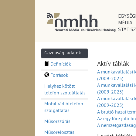
EGYSÉG
MÉDIA-
STATISZ
Gazdasági adatok
Aktív táblák
Definíciók
A munkavállalási 
Források
(2009-2025)
A munkavállalási k
Helyhez kötött
(2009-2025)
telefon szolgáltatás
A munkavállalási 
Mobil rádiótelefon
(2009-2025)
szolgáltatás
A bruttó hazai te
Az egy főre jutó b
Műsorszórás
A nemzetgazdasági
A külkereskedelmi 
Műsorelosztás