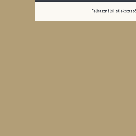
megoszlása (1990
Felhasználói tájékoztat