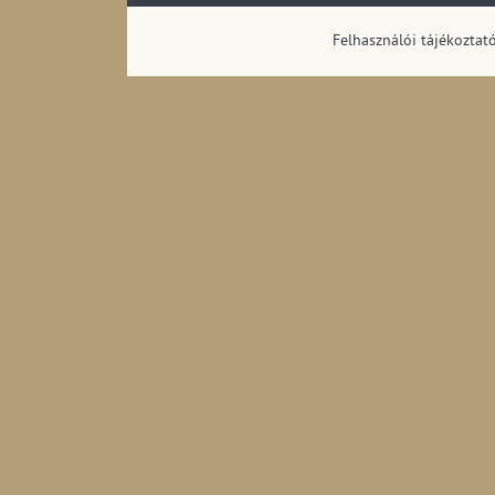
megoszlása (1990
Felhasználói tájékoztat