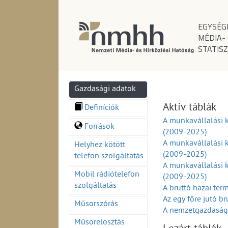
EGYSÉG
MÉDIA-
STATISZ
Gazdasági adatok
Aktív táblák
Definíciók
A munkavállalási 
Források
(2009-2025)
A munkavállalási k
Helyhez kötött
(2009-2025)
telefon szolgáltatás
A munkavállalási 
Mobil rádiótelefon
(2009-2025)
szolgáltatás
A bruttó hazai te
Az egy főre jutó b
Műsorszórás
A nemzetgazdasági
A külkereskedelmi 
Műsorelosztás