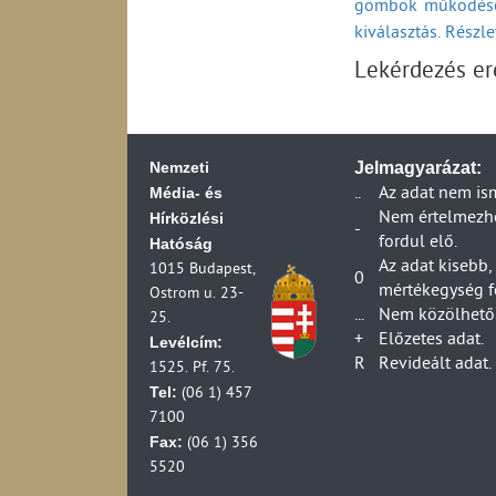
gombok működésé
2006)
kiválasztás. Részl
Távközlési beruhá
Távközlési vállalk
Lekérdezés e
2006)
Távközlési vállalk
2006)
Posta ágazat váll
Nemzeti
Jelmagyarázat:
Posta ágazat társa
Média- és
..
Az adat nem is
(1990-2006)
Hírközlési
Nem értelmezhet
-
Posta ágazat váll
fordul elő.
Hatóság
(1990-2007)
Az adat kisebb,
1015 Budapest,
0
Posta ágazat válla
mértékegység f
Ostrom u. 23-
(1990-2007)
...
Nem közölhető 
25.
Posta ágazat válla
+
Előzetes adat.
Levélcím:
Postai vállalkozá
R
Revideált adat.
1525. Pf. 75.
Postai és futárpos
Tel:
(06 1) 457
Posta ágazat váll
7100
Postai és futárpost
Fax:
(06 1) 356
(1990-2006)
5520
Postai és futárpos