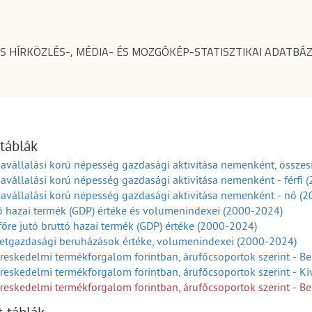
S HÍRKÖZLÉS-, MÉDIA- ÉS MOZGÓKÉP-STATISZTIKAI ADATBÁZ
 táblák
vállalási korú népesség gazdasági aktivitása nemenként, összes
vállalási korú népesség gazdasági aktivitása nemenként - férfi 
vállalási korú népesség gazdasági aktivitása nemenként - nő (
ó hazai termék (GDP) értéke és volumenindexei (2000-2024)
főre jutó bruttó hazai termék (GDP) értéke (2000-2024)
etgazdasági beruházások értéke, volumenindexei (2000-2024)
reskedelmi termékforgalom forintban, árufőcsoportok szerint - Beh
reskedelmi termékforgalom forintban, árufőcsoportok szerint - Kivi
reskedelmi termékforgalom forintban, árufőcsoportok szerint - Beho
01-2024)