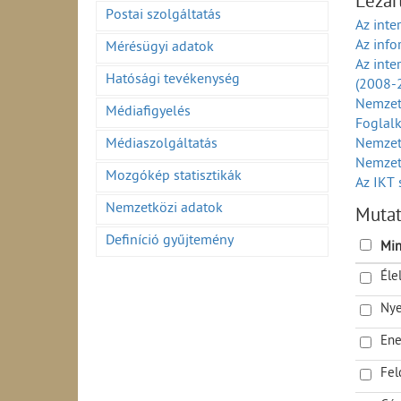
Lezár
A külke
Postai szolgáltatás
Az inte
idősza
Az inf
Mérésügyi adatok
A külke
Az inte
(2001-
Hatósági tevékenység
(2008-
A fogya
Nemzet
Médiafigyelés
Foglalk
Médiaszolgáltatás
Nemzetg
Nemzet
Mozgókép statisztikák
Az IKT 
Exportá
Nemzetközi adatok
Muta
Egy főr
Definíció gyűjtemény
Az info
Min
Az info
Éle
Az info
Az inf
Nye
Az info
(1990-
Ene
Az info
Fel
áron (