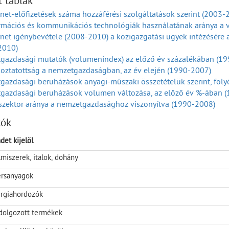
t táblák
reskedelmi termékforgalom volumenindexei árufőcsoportok szerin
rnet-előfizetések száma hozzáférési szolgáltatások szerint (2003-
ka=100,0) (2001-2024)
ormációs és kommunikációs technológiák használatának aránya a 
reskedelmi termékforgalom volumenindexei árufőcsoportok szerint
rnet igénybevétele (2008-2010) a közigazgatási ügyek intézésére
2024)
2010)
sztóiár-index (Előző év =100,0) (2001-2025)
gazdasági mutatók (volumenindex) az előző év százalékában (1
oztatottság a nemzetgazdaságban, az év elején (1990-2007)
azdasági beruházások anyagi-műszaki összetételük szerint, foly
gazdasági beruházások volumen változása, az előző év %-ában 
szektor aránya a nemzetgazdasághoz viszonyítva (1990-2008)
rbevétel aránya a nettó árbevételhez (1990-2007)
tók
e jutó bruttó hozzáadott érték, folyó áron (1990-2008)
rmációs és kommunikációs technológiai (IKT) szektorban foglalk
det kijelöl
rmációs és kommunikációs technológiai (IKT) szektor befektetett 
lmiszerek, italok, dohány
rmációs és kommunikációs technológiai (IKT) szektor jegyzett tők
ormációs és kommunikációs technológiai (IKT) szektorban működő
rsanyagok
rmációs és kommunikációs technológiai (IKT) szektorban működő 
2006)
rgiahordozók
rmációs és kommunikációs technológiai (IKT) szektorban alkalmazá
dolgozott termékek
1990-2007)