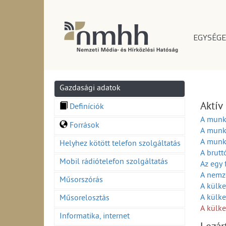
EGYSÉGE
Gazdasági adatok
Aktív
Definíciók
A munka
Források
A munka
A munka
Helyhez kötött telefon szolgáltatás
A brutt
Mobil rádiótelefon szolgáltatás
Az egy 
A nemz
Műsorszórás
A külke
A külke
Műsorelosztás
A külke
Informatika, internet
Ft) (20