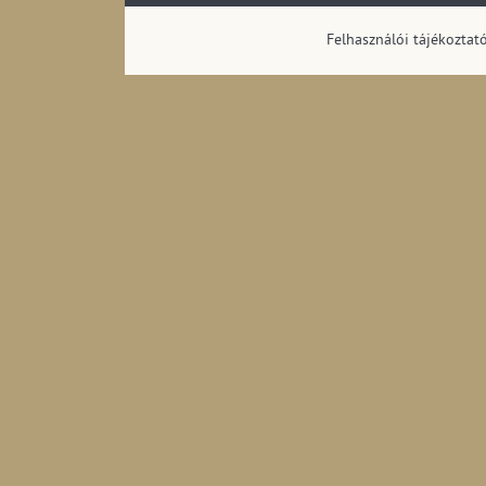
megoszlása (1990
Felhasználói tájékoztat