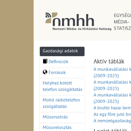
EGYSÉG
MÉDIA-
STATISZ
Gazdasági adatok
Aktív táblák
Definíciók
A munkavállalási 
Források
(2009-2025)
A munkavállalási k
Helyhez kötött
(2009-2025)
telefon szolgáltatás
A munkavállalási 
Mobil rádiótelefon
(2009-2025)
szolgáltatás
A bruttó hazai te
Az egy főre jutó b
Műsorszórás
A nemzetgazdasági
A külkereskedelmi 
Műsorelosztás