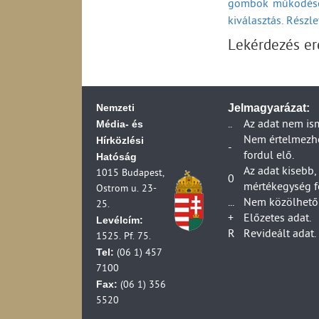
gombok működésé
2006)
kiválasztás. Részl
Távközlési beruhá
Távközlési vállalk
Lekérdezés e
2006)
Távközlési vállalk
2006)
Posta ágazat váll
Nemzeti
Jelmagyarázat:
Posta ágazat társa
Média- és
..
Az adat nem is
(1990-2006)
Hírközlési
Nem értelmezhet
-
Posta ágazat váll
fordul elő.
Hatóság
(1990-2007)
Az adat kisebb,
1015 Budapest,
0
Posta ágazat válla
mértékegység f
Ostrom u. 23-
(1990-2007)
...
Nem közölhető 
25.
Posta ágazat válla
+
Előzetes adat.
Levélcím:
Postai vállalkozá
R
Revideált adat.
1525. Pf. 75.
Postai és futárpos
Tel:
(06 1) 457
Posta ágazat váll
7100
Postai és futárpost
Fax:
(06 1) 356
(1990-2006)
5520
Postai és futárpos