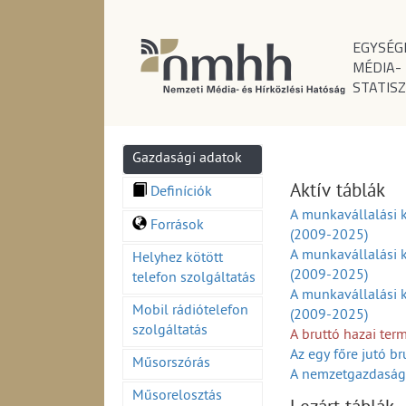
EGYSÉG
MÉDIA-
STATISZ
Gazdasági adatok
Aktív táblák
Definíciók
A munkavállalási 
Források
(2009-2025)
A munkavállalási k
Helyhez kötött
(2009-2025)
telefon szolgáltatás
A munkavállalási 
Mobil rádiótelefon
(2009-2025)
szolgáltatás
A bruttó hazai te
Az egy főre jutó b
Műsorszórás
A nemzetgazdasági
A külkereskedelmi 
Műsorelosztás