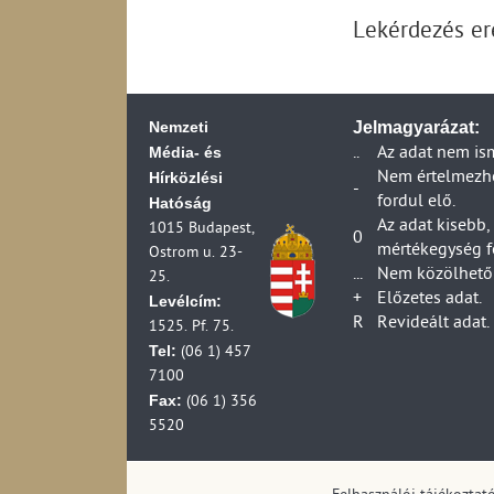
2006)
Lekérdezés e
Távközlési beruhá
Távközlési vállalk
2006)
Távközlési vállalk
Nemzeti
Jelmagyarázat:
2006)
Média- és
..
Az adat nem is
Posta ágazat váll
Hírközlési
Nem értelmezhet
Posta ágazat társa
-
fordul elő.
Hatóság
(1990-2006)
Az adat kisebb,
1015 Budapest,
Posta ágazat váll
0
mértékegység f
Ostrom u. 23-
(1990-2007)
...
Nem közölhető 
25.
Posta ágazat válla
+
Előzetes adat.
Levélcím:
(1990-2007)
R
Revideált adat.
1525. Pf. 75.
Posta ágazat válla
Tel:
(06 1) 457
Postai vállalkozá
7100
Postai és futárpos
Fax:
(06 1) 356
Posta ágazat váll
5520
Postai és futárpost
(1990-2006)
Postai és futárpos