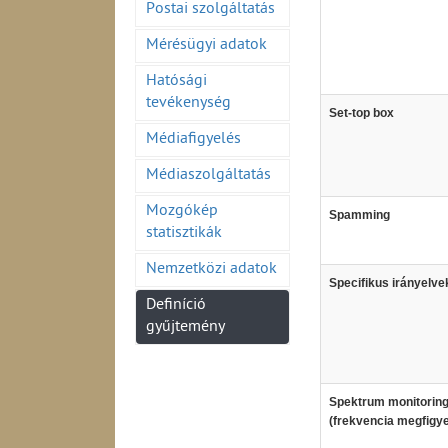
Postai szolgáltatás
Mérésügyi adatok
Hatósági
tevékenység
Set-top box
Médiafigyelés
Médiaszolgáltatás
Mozgókép
Spamming
statisztikák
Nemzetközi adatok
Specifikus irányelve
Definíció
gyűjtemény
Spektrum monitorin
(frekvencia megfigye