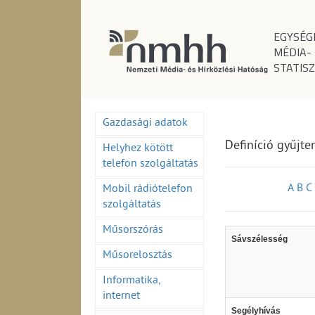
EGYSÉG
MÉDIA-
STATISZ
Gazdasági adatok
Definíció gyűjt
Helyhez kötött
telefon szolgáltatás
A
B
C
Mobil rádiótelefon
szolgáltatás
Műsorszórás
Sávszélesség
Műsorelosztás
Informatika,
internet
Segélyhívás