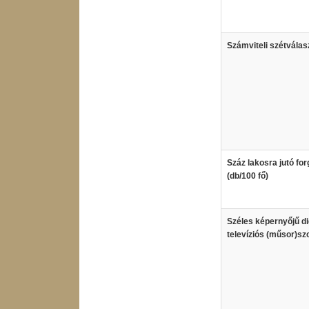
Számviteli szétválas
Száz lakosra jutó fo
(db/100 fő)
Széles képernyőjű dig
televíziós (műsor)sz