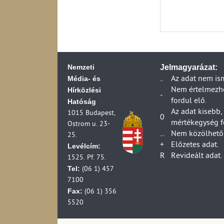
Nemzeti
Jelmagyarázat:
Média- és
..
Az adat nem is
Hírközlési
Nem értelmezhet
-
fordul elő.
Hatóság
Az adat kisebb,
1015 Budapest,
0
mértékegység f
Ostrom u. 23-
...
Nem közölhető 
25.
+
Előzetes adat.
Levélcím:
R
Revideált adat.
1525. Pf. 75.
Tel:
(06 1) 457
7100
Fax:
(06 1) 356
5520