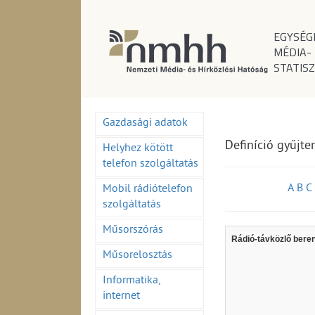
EGYSÉG
MÉDIA-
STATISZ
Gazdasági adatok
Definíció gyűjt
Helyhez kötött
telefon szolgáltatás
A
B
C
Mobil rádiótelefon
szolgáltatás
Műsorszórás
Rádió-távközlő bere
Műsorelosztás
Informatika,
internet