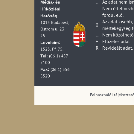
Média- és
..
Az adat nem is
Hírközlési
Nem értelmezhet
-
fordul elő.
Hatóság
Az adat kisebb,
1015 Budapest,
0
mértékegység f
Ostrom u. 23-
...
Nem közölhető 
25.
+
Előzetes adat.
Levélcím:
R
Revideált adat.
1525. Pf. 75.
Tel:
(06 1) 457
7100
Fax:
(06 1) 356
5520
Felhasználói tájékoztat