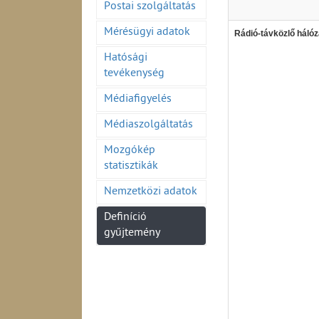
Postai szolgáltatás
Mérésügyi adatok
Rádió-távközlő hálóz
Hatósági
tevékenység
Médiafigyelés
Médiaszolgáltatás
Mozgókép
statisztikák
Nemzetközi adatok
Definíció
gyűjtemény