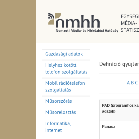
EGYSÉG
MÉDIA-
STATISZ
Gazdasági adatok
Definíció gyűjt
Helyhez kötött
telefon szolgáltatás
A
B
C
Mobil rádiótelefon
szolgáltatás
Műsorszórás
PAD (programhoz ka
adatok)
Műsorelosztás
Informatika,
Panasz
internet