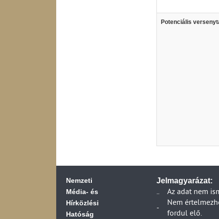
Potenciális versenyt
Nemzeti
Jelmagyarázat:
Média- és
..
Az adat nem is
Hírközlési
Nem értelmezhet
-
fordul elő.
Hatóság