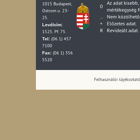
Az adat kisebb,
1015 Budapest,
0
mértékegység f
Ostrom u. 23-
...
Nem közölhető 
25.
+
Előzetes adat.
Levélcím:
R
Revideált adat.
1525. Pf. 75.
Tel:
(06 1) 457
7100
Fax:
(06 1) 356
5520
Felhasználói tájékoztat