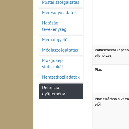
Postai szolgáltatás
Mérésügyi adatok
Hatósági
tevékenység
Médiafigyelés
Médiaszolgáltatás
Panaszokkal kapcso
ellenőrzés
Mozgókép
statisztikák
Piac
Nemzetközi adatok
Definíció
gyűjtemény
Piac elzárása a ver
elől